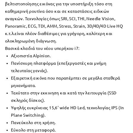
βελτιστοποίησης εικόνας για την υποστήριξη τόσο στη
καθημερινή ρουτίνα όσο και σε καταστάσεις ειδικών
αναγκών. Τεχνολογίες όπως SRI, SCI, THI, Needle Vision,
Panoramic,
ECG, TDI, AMM, Stress, Strain, 3D/4D/4D Live HQ
κ.τ.λ.είναι πλέον διαθέσιμες για γρήγορη, καλύτερη και
ολοκληρωμένη διάγνωση.
Βασικά κλειδιά του νέου υπερήχου i7:
Αξιοπιστία Alpinion.
Πανίσχυρη πλατφόρμα (επεξεργαστές και μνήμη
τελευταίας γενιάς).
Εξαιρετική εικόνα που παραπέμπτει σε μεγάλα σταθερά
μηχανήματα.
Ταχύτατο στην εκκινηση και κατά την λειτουργία (SSD
σκληρός δίσκος).
Υψηλής ευκρίνειας 15,6' wide HD Led, τεχνολογίας IPS (In
Plane Switching).
Πανεύκολο στη χρήση.
Εύκολο στη μεταφορά.