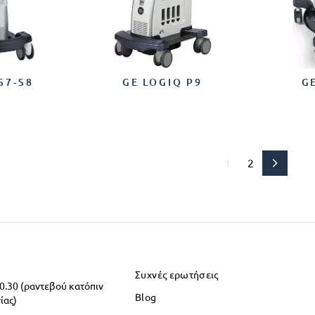
S7-S8
GE LOGIQ P9
G
1
2
Συχνές ερωτήσεις
20.30 (ραντεβού κατόπιν
Blog
ίας)