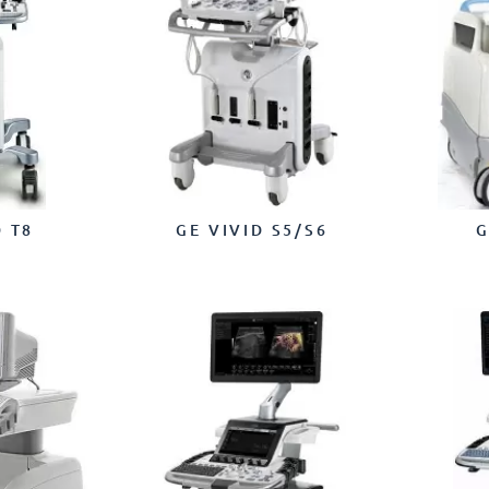
D T8
GE VIVID S5/S6
G