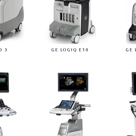
D 3
GE LOGIQ E10
GE 