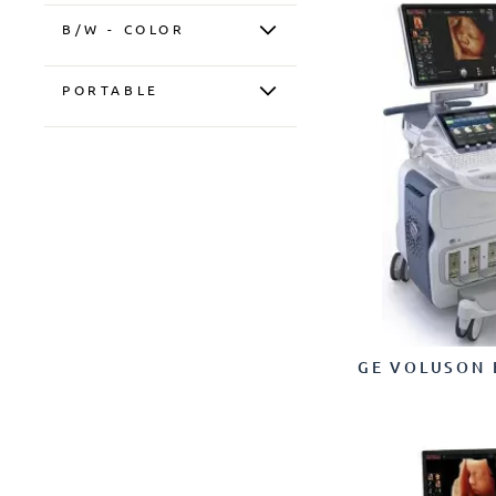
GENERAL
B/W - COLOR
ELECTRIC
HEALTHCARE
(34)
ULTRASOUND
Έγχρωμο
PORTABLE
SYSTEMS
Φορητό
(4)
Σταθερό
(30)
GE VOLUSON 