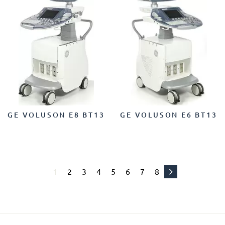
GE VOLUSON E8 BT13
GE VOLUSON E6 BT13
1
2
3
4
5
6
7
8