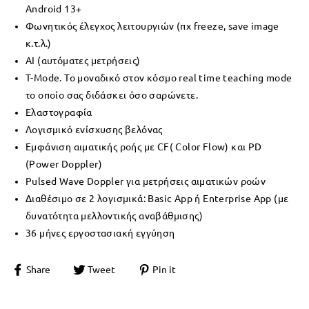
Android 13+
Φωνητικός έλεγχος λειτουργιών (πχ freeze, save image
κ.τ.λ.)
AI (αυτόματες μετρήσεις)
T-Mode. Το μοναδικό στον κόσμο real time teaching mode
το οποίο σας διδάσκει όσο σαρώνετε.
Ελαστογραφία
Λογισμικό ενίσχυσης βελόνας
Εμφάνιση αιματικής ροής με CF( Color Flow) και PD
(Power Doppler)
Pulsed Wave Doppler για μετρήσεις αιματικών ροών
Διαθέσιμο σε 2 λογισμικά: Basic App ή Enterprise App (με
δυνατότητα μελλοντικής αναβάθμισης)
36 μήνες εργοστασιακή εγγύηση
Share
Tweet
Pin it