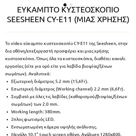
ΕΎΚΑΜΠΤΟ ΚΥΣΤΕΟΣΚΌΠΙΟ
SEESHEEN CY-E11 (ΜΊΑΣ ΧΡΉΣΗΣ)
Το video εύκαμπτο κυστεοσκοπίο CY-E11 της Seesheen, στην
δια οθόνη/επεξεργαστή προσφέρει και μιας χρήσης
κυστεοσκόπιο. Όπως όλα τα κυστεοσκόπια, διαθέτει καναλι
εργασίας (είτε για ορό είτε για λαβίδα βιοψίας/ξένων
σωμάτων). Αναλυτικά:
Εξωτερική διάμετρος 5.2 mm (15,6Fr).
Εσωτερική διάμετρος (Working channel) 2.2 mm (6,6Fr).
Συμβατό με όλες τις λαβίδες (καθαρισμού/βιοψίας/ξένων
σωμάτων) των 2.0 mm.
Working length: 380mm.
2πλος φωτισμός LED.
Ενσωματωμένη κάμερα υψηλής ανάλυσης.
Μεγάλη 10,1" touch screen οθόνη. Ανάλυση 1280χ800.