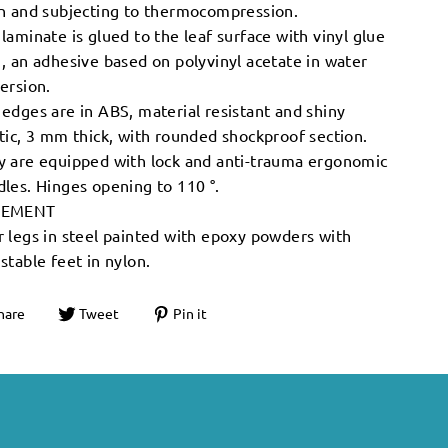
in and subjecting to thermocompression.
laminate is glued to the leaf surface with vinyl glue
, an adhesive based on polyvinyl acetate in water
ersion.
edges are in ABS, material resistant and shiny
tic, 3 mm thick, with rounded shockproof section.
y are equipped with lock and anti-trauma ergonomic
les. Hinges opening to 110 °.
SEMENT
 legs in steel painted with epoxy powders with
stable feet in nylon.
hare
Tweet
Pin it