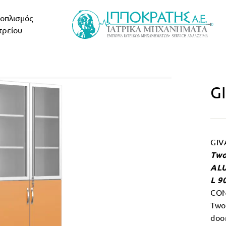
οπλισμός
τρείου
G
GIV
Two
ALU
L 9
CON
Two
door