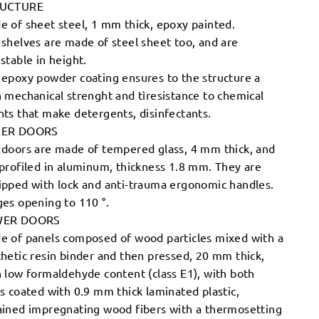
UCTURE
e of sheet steel, 1 mm thick, epoxy painted.
shelves are made of steel sheet too, and are
stable in height.
 epoxy powder coating ensures to the structure a
 mechanical strenght and tìresistance to chemical
ts that make detergents, disinfectants.
PER DOORS
 doors are made of tempered glass, 4 mm thick, and
profiled in aluminum, thickness 1.8 mm. They are
ipped with lock and anti-trauma ergonomic handles.
es opening to 110 °.
WER DOORS
e of panels composed of wood particles mixed with a
hetic resin binder and then pressed, 20 mm thick,
 low formaldehyde content (class E1), with both
s coated with 0.9 mm thick laminated plastic,
ained impregnating wood fibers with a thermosetting