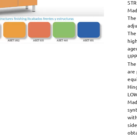
STR
Mad
The 
adju
The
high
agen
UP
The
are 
equ
Hing
LO
Mad
synt
with
side
obt