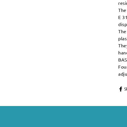
res
The 
E 31
disp
The 
plas
The
hand
BA
Four
adju
S