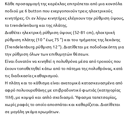
Κάθε
προσαρμογή
της καρέκλας
επιτρέπεται από
μια κονσόλα
ποδιού με
6
button
που ενεργοποιούν
τρεις
ηλεκτρικούς
κινητήρες
.
Οι εν λόγω κινητήρες
ελέγχουν την ρύθμιση
ύψους
,
το trendelenburg
και της πλάτης
.
Διαθέτει ηλεκτρική ρύθμιση ύψους (52-81 cm), ηλεκτρική
ρύθμιση πλάτης (10 ° έως 75 °) και του τμήματος της λεκάνης
(Trendelenburg ρύθμιση 12 °). Διατίθεται με ποδοδιακόπτη για
την ρύθμιση όλων των επιθυμητών θέσεων.
Είναι
δυνατόν να κινηθεί η
πολυθρόνα
μέσα από
τροχούς που
έχουν
τοποθετηθεί κάτω από
το πάτημα της πολυθρόνας
,
κατά
τις διαδικασίες
καθαρισμού
.
Η πλάτη και το κάθισμα είναι ανατομικά κατασκευασμένα από
αφρό
πολυουρεθάνης
με
επιβραδυντικό φωτιάς (κατηγορίας
1IM)
,
με κομψό και
απλό σχεδιασμό
.
Ύφασμα
ταπετσαρίας
,
χωρίς ραφές το οποίο αποσπάται και καθαρίζεται. Διατίθεται
σε μεγάλη γκάμα χρωμάτων.