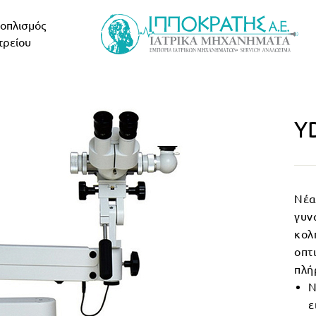
οπλισμός
τρείου
Y
Νέα
γυν
κολ
οπτ
πλή
Ν
ε