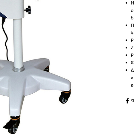
Ν
ο
δ
Π
λ
Ρ
Ζ
Ρ
Φ
Δ
v
ε
S