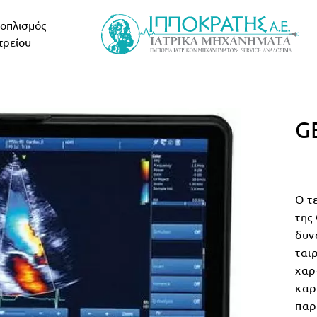
οπλισμός
τρείου
G
Ο τ
της 
δυν
ται
χαρ
καρ
παρ