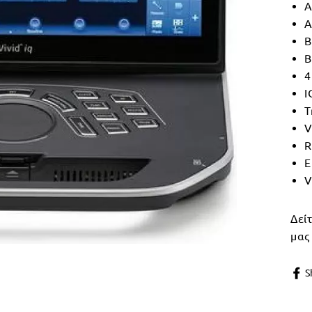
Α
A
B
B
4
I
T
V
R
E
V
Δεί
μα
S