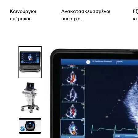
Καινούργιοι
Ανακατασκευασμένοι
Εξ
υπέρηχοι
υπέρηχοι
ια