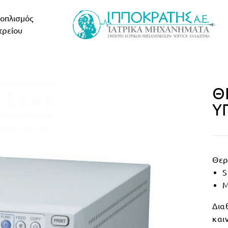
οπλισμός
τρείου
Θ
Υ
Θερ
M
Δια
και