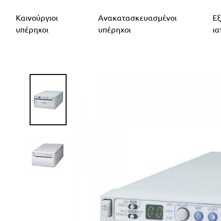
Καινούργιοι
Ανακατασκευασμένοι
Εξ
υπέρηχοι
υπέρηχοι
ια