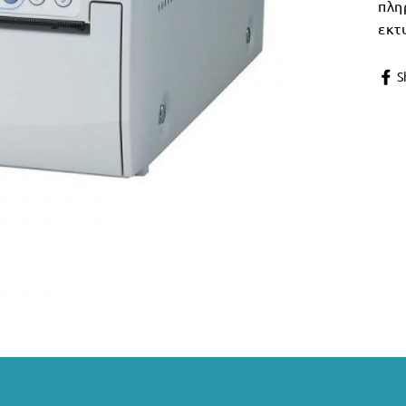
πλη
εκτ
S